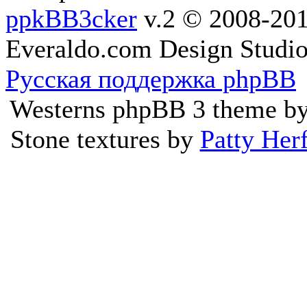
ppkBB3cker
v.2 © 2008-2
Everaldo.com Design Studi
Русская поддержка phpBB
Westerns phpBB 3 theme b
Stone textures by
Patty Her
Ресурс не предоста
произведений, а занимает
каталогизацией ссылок, 