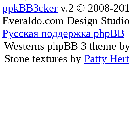
ppkBB3cker
v.2 © 2008-2
Everaldo.com Design Studi
Русская поддержка phpBB
Westerns phpBB 3 theme b
Stone textures by
Patty Her
Ресурс не предоста
произведений, а занимает
каталогизацией ссылок, 