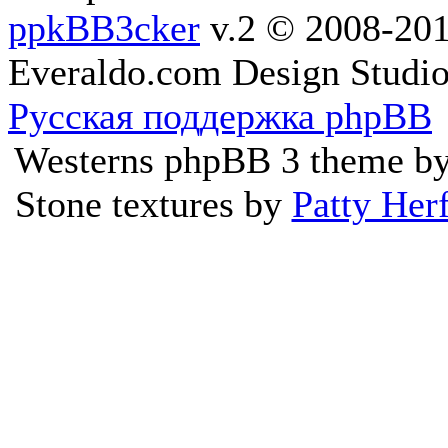
ppkBB3cker
v.2 © 2008-2
Everaldo.com Design Studi
Русская поддержка phpBB
Westerns phpBB 3 theme b
Stone textures by
Patty Her
Ресурс не предоста
произведений, а занимает
каталогизацией ссылок, 