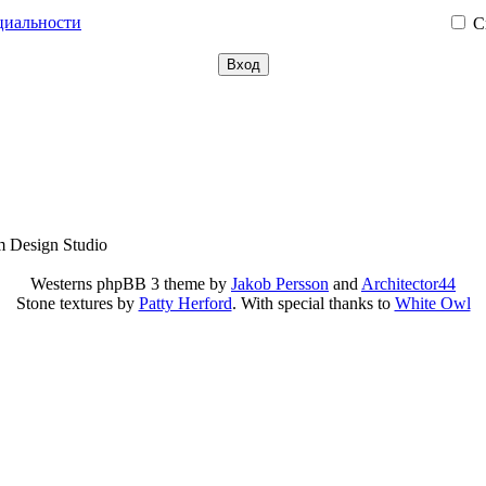
циальности
С
m Design Studio
Westerns phpBB 3 theme by
Jakob Persson
and
Architector44
Stone textures by
Patty Herford
. With special thanks to
White Owl
а занимается лишь коллекционированием и каталогизацией ссыл
ого материала и не желаете чтобы ссылка на него находилась в 
ями сайта, и администрация не несёт ответственности за их со
правами, а также файлы нелегального содержания!