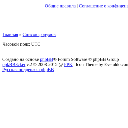
Общие правила
|
Соглашение о конфиден
Главная
»
Список форумов
Часовой пояс: UTC
Создано на основе
phpBB
® Forum Software © phpBB Group
ppkBB3cker
v.2 © 2008-2015 @
PPK
| Icon Theme by Everaldo.co
Русская поддержка phpBB
Ресурс не предоставляет электронные версии произведений, 
Если вы являетесь правообладателем какого-либо представленн
её. Файлы для обмена на трекере предоставлены пользовател