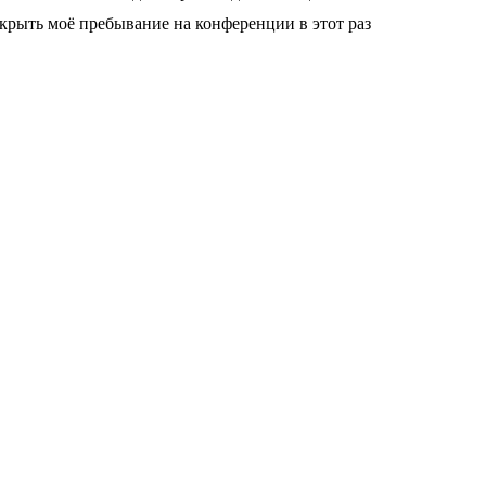
крыть моё пребывание на конференции в этот раз
ок, присылаемых и публикуемых на форуме нашими читателями.
нашем каталоге, свяжитесь с нами и мы незамедлительно удалим
держание. Просьба не заливать файлы, защищенные авторскими